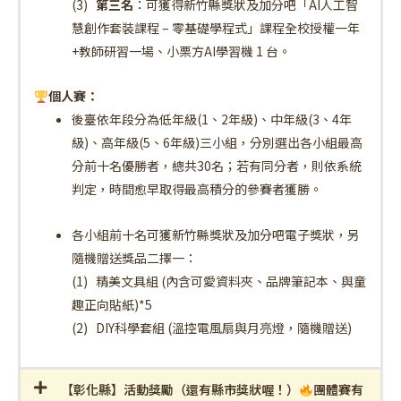
(3)
第三名
：可獲得新竹縣獎狀及加分吧「
AI
人工智
慧創作套裝課程
–
零基礎學程式」課程全校授權一年
+
教師研習一場、小栗方
AI
學習機
1
台。
個人賽：
後臺依年段分為低年級
(1
、
2
年級
)
、中年級
(3
、
4
年
級
)
、高年級
(5
、
6
年級
)
三小組，分別選出各小組最高
分前十名優勝者，總共
30
名；若有同分者，則依系統
判定，時間愈早取得最高積分的參賽者獲勝。
各小組前十名可獲新竹縣獎狀及加分吧電子獎狀，另
隨機贈送獎品二擇一：
(1)
精美文具組
(
內含可愛資料夾、品牌筆記本、與童
趣正向貼紙
)*5
(2) DIY
科學套組
(
溫控電風扇與月亮燈，隨機贈送
)
【彰化縣】活動獎勵（還有縣市獎狀喔！）
團體賽有