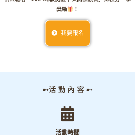
獎勵
！
我要報名
➸活 動 內 容 ➸
活動時間