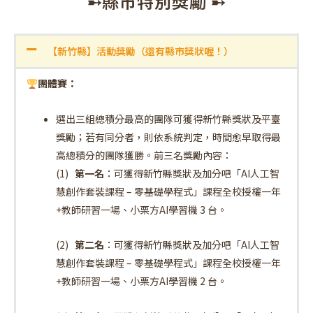
➸縣市特別獎勵 ➸
【新竹縣】活動獎勵（還有縣市獎狀喔！）
團體賽：
選出三組總積分最高的團隊可獲得新竹縣獎狀及平臺
獎勵；若有同分者，則依系統判
定，時間愈早取得最
高總積分的團隊獲勝。
前三名獎勵內容：
(1)
第一名
：可獲得新竹縣獎狀及加分吧「
AI
人工智
慧創作套裝課程
–
零基礎學程式」課程全校授權一年
+
教師研習一場、小栗方
AI
學習機
3
台。
(2)
第二名
：可獲得新竹縣獎狀及加分吧「
AI
人工智
慧創作套裝課程
–
零基礎學程式」課程全校授權一年
+
教師研習一場、小栗方
AI
學習機
2
台。