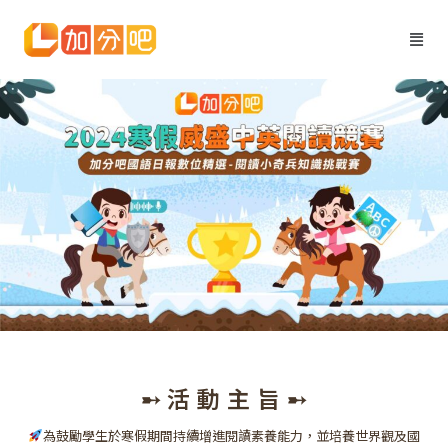
Me
➸ 活 動 主 旨 ➸
為鼓勵學生於寒假期間持續增進閱讀素養能力，並培養世界觀及國