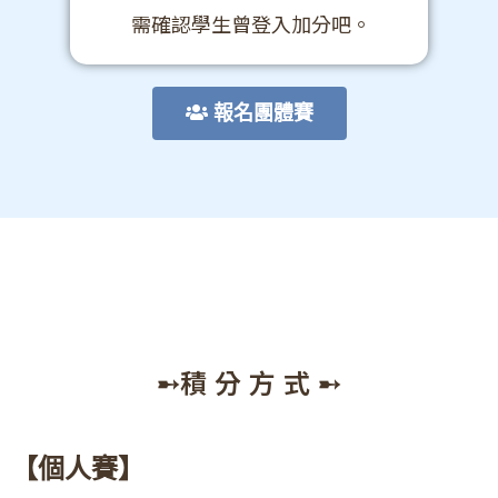
需確認學生曾登入加分吧。
報名團體賽
➸積 分 方 式 ➸
【個人賽】