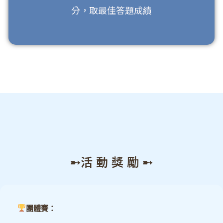
分，取最佳答題成績
➸活 動 獎 勵 ➸
團體賽：